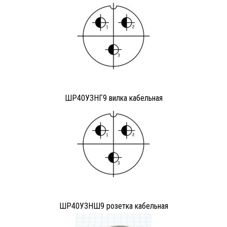
ШР40У3НГ9 вилка кабельная
ШР40У3НШ9 розетка кабельная