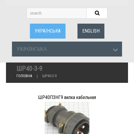
УКРАЇНСЬКА
ENGLISH
УКРАЇНСЬКА
ШР40-3-9
ГОЛОВНА
ШР40-3-9
ШР40П3НГ9 вилка кабельная