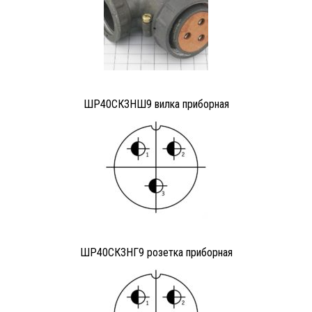
ШР40СК3НШ9 вилка приборная
ШР40СК3НГ9 розетка приборная