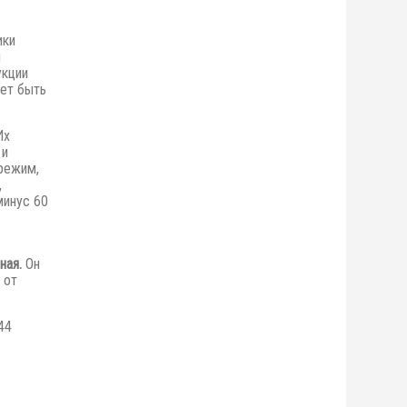
ики
я
укции
ет быть
Их
 и
режим,
,
минус 60
ная.
Он
 от
44