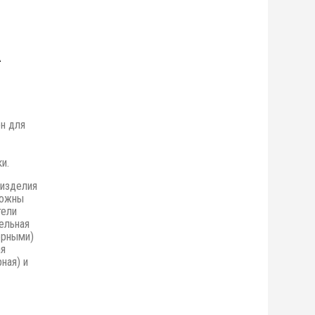
н для
и.
 изделия
можны
тели
ельная
орными)
ая
ная) и