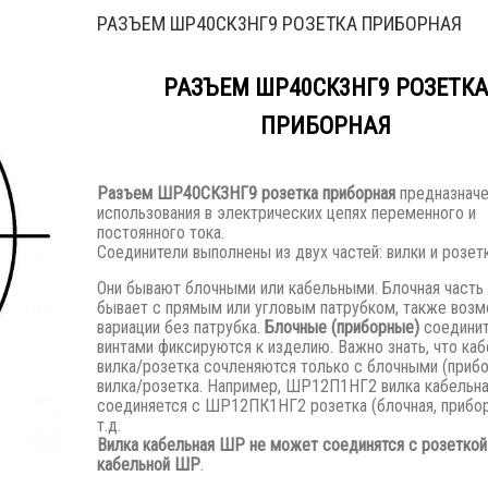
РАЗЪЕМ ШР40СК3НГ9 РОЗЕТКА ПРИБОРНАЯ
РАЗЪЕМ ШР40СК3НГ9 РОЗЕТКА
ПРИБОРНАЯ
Разъем
ШР40СК3НГ9 розетка приборная
предназначе
использования в электрических цепях переменного и
постоянного тока.
Соединители выполнены из двух частей: вилки и розетк
Они бывают блочными или кабельными. Блочная часть
бывает с прямым или угловым патрубком, также воз
вариации без патрубка.
Блочные (приборные)
соедини
винтами фиксируются к изделию. Важно знать, что каб
вилка/розетка сочленяются только с блочными (приб
вилка/розетка. Например, ШР12П1НГ2 вилка кабельн
соединяется с ШР12ПК1НГ2 розетка (блочная, прибор
т.д.
Вилка кабельная ШР не может соединятся с розеткой
кабельной ШР
.