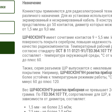
Назначение
ики
Коннекторы применяются для радиоэлектронной техн
различного назначения. Для их установки используетс
экранированный и неэкранированный кабель. В констр
представлены до 50 контактов, диаметр которых мож
от 1,5 мм до 9,0 мм.
ШР40СК3НГ9
имеет сочетание контактов 9 = 5,5 мм. 
поверхность покрыта серебром, повышая надежность
качество радиокомпонентов. Температурный рабочий 
согласно стандарту
ОСТ В 11 0121-91/ГЕО.364.107 ТУ
составляет - температура окружающей среды, °С от 
до плюс 60.
Также, серия разъемов ШР выпускается с никелевым
покрытием. Например,
ШР40СК3НГ9Н розетка прибор
более устойчив к температурным режимам работы, °С
минус 60 до плюс 120.
Вес
ШР40СК3НГ9 розетка приборная
не превышает 2
грамма. По
ГЕО.364.107 ТУ,
сопротивление для ШР, в
зависимости от диаметра, составляет:
1,5 мм - не более 2,5 мОм;
2,5 мм - не более 1,0 мОм;