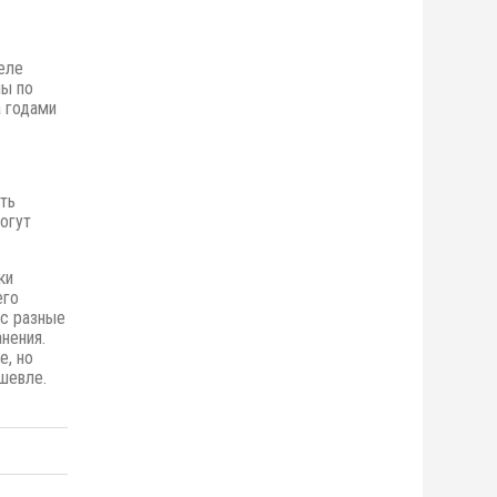
еле
ны по
 годами
ть
огут
ки
его
ас разные
нения.
е,
но
шевле.