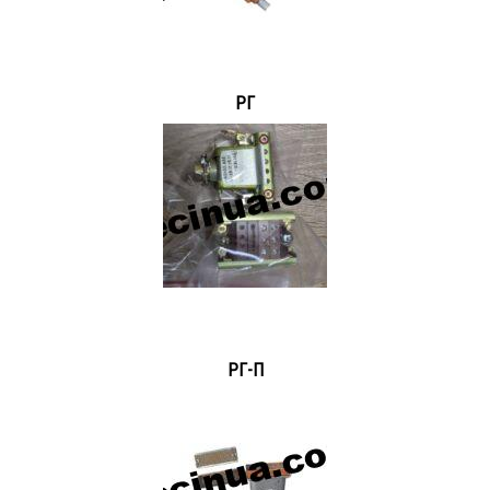
РГ
РГ-П