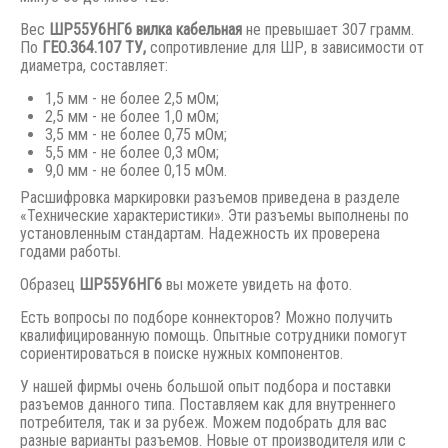
Вес
ШР55У6НГ6 вилка кабельная
не превышает 307 грамм.
По
ГЕО.364.107 ТУ,
сопротивление для ШР, в зависимости от
диаметра, составляет:
1,5 мм - не более 2,5 мОм;
2,5 мм - не более 1,0 мОм;
3,5 мм - не более 0,75 мОм;
5,5 мм - не более 0,3 мОм;
9,0 мм - не более 0,15 мОм.
Расшифровка маркировки разъемов приведена в разделе
«Технические характеристики». Эти разъемы выполнены по
установленным стандартам. Надежность их проверена
годами работы.
Образец
ШР55У6НГ6
вы можете увидеть на фото.
Есть вопросы по подборе коннекторов? Можно получить
квалифицированную помощь. Опытные сотрудники помогут
сориентироваться в поиске нужных компонентов.
У нашей фирмы очень большой опыт подбора и поставки
разъемов данного типа. Поставляем как для внутреннего
потребителя, так и за рубеж. Можем подобрать для вас
разные варианты разъемов. Новые от производителя или с