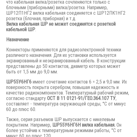
что кабельная вилка/розетка сочленяются только с
блочными (приборными) вилка/розетка. Например,
ШР12П1НГ2 вилка кабельная соединяется с ШР12ПК1НГ2
розетка (блочная, приборная) и т.д.
Вилка кабельная ШР не может соединятся с розеткой
кабельной ШР
.
Назначение
Коннекторы применяются для радиоэлектронной техники
различного назначения. Для их установки используется
экранированный и неэкранированный кабель. В конструкции
представлены до 50 контактов, диаметр которых может
быть от 1,5 мм до 9,0 мм.
ШР55У6НГ6
имеет сочетание контактов 6 = 2,5 и 9,0 мм. Их
поверхность покрыта серебром, повышая надежность и
качество радиокомпонентов. Температурный рабочий режим,
согласно стандарту
ОСТ В 11 0121-91/ГЕО.364.107 ТУ
,
составляет - температура окружающей среды, °С от минус
60 до плюс 60.
Также, серия разъемов ШР выпускается с никелевым
покрытием. Например,
ШР55У6НГ6Н вилка кабельная.
Он
более устойчив к температурным режимам работы, °С от
минус 60 до плюс 120.