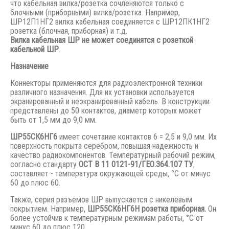
что кабельная вилка/розетка сочленяются только с
блочными (приборными) вилка/розетка. Например,
ШР12П1НГ2 вилка кабельная соединяется с ШР12ПК1НГ2
розетка (блочная, приборная) и т.д.
Вилка кабельная ШР не может соединятся с розеткой
кабельной ШР
.
Назначение
Коннекторы применяются для радиоэлектронной техники
различного назначения. Для их установки используется
экранированный и неэкранированный кабель. В конструкции
представлены до 50 контактов, диаметр которых может
быть от 1,5 мм до 9,0 мм.
ШР55СК6НГ6
имеет сочетание контактов 6 = 2,5 и 9,0 мм. Их
поверхность покрыта серебром, повышая надежность и
качество радиокомпонентов. Температурный рабочий режим,
согласно стандарту
ОСТ В 11 0121-91/ГЕО.364.107 ТУ
,
составляет - температура окружающей среды, °С от минус
60 до плюс 60.
Также, серия разъемов ШР выпускается с никелевым
покрытием. Например,
ШР55СК6НГ6Н розетка приборная.
Он
более устойчив к температурным режимам работы, °С от
минус 60 до плюс 120.