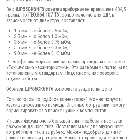
Вес
ШР55СК6НГ6 розетка приборная
не превышает 434,5
грамм. По
ГЕО.364.107 ТУ,
сопротивление для ШР, в
зависимости от диаметра, составляет:
1,5 мм - не более 2,5 мОм;
2,5 мм - не более 1,0 мОм;
3,5 мм - не более 0,75 мОм;
5,5 мм - не более 0,3 мОм;
9,0 мм - не более 0,15 мОм.
Расшифровка маркировки разъемов приведена в разделе
«Технические характеристики». Эти разъемы выполнены по
установленным стандартам. Надежность их проверена
годами работы.
Образец
ШР55СК6НГ6
вы можете увидеть на фото.
Есть вопросы по подборе коннекторов? Можно получить
квалифицированную помощь. Опытные сотрудники помогут
сориентироваться в поиске нужных компонентов.
У нашей фирмы очень большой опыт подбора и поставки
разъемов данного типа. Поставляем как для внутреннего
потребителя, так и за рубеж. Можем подобрать для вас
разные варианты разъемов. Новые от производителя или с