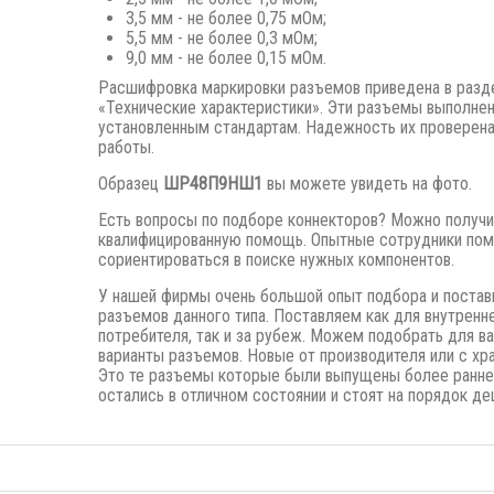
3,5 мм - не более 0,75 мОм;
5,5 мм - не более 0,3 мОм;
9,0 мм - не более 0,15 мОм.
Расшифровка маркировки разъемов приведена в разд
«Технические характеристики». Эти разъемы выполне
установленным стандартам. Надежность их проверена
работы.
Образец
ШР48П9НШ1
вы можете увидеть на фото.
Есть вопросы по подборе коннекторов? Можно получи
квалифицированную помощь. Опытные сотрудники пом
сориентироваться в поиске нужных компонентов.
У нашей фирмы очень большой опыт подбора и постав
разъемов данного типа. Поставляем как для внутренн
потребителя, так и за рубеж. Можем подобрать для в
варианты разъемов. Новые от производителя или с хра
Это те разъемы которые были выпущены
более ранне
остались в отличном состоянии и стоят на порядок де