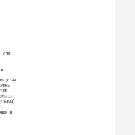
н для
и.
 изделия
можны
тели
ельная
орными)
ая
ная) и