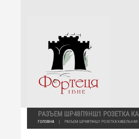
РАЗЪЕМ ШР48П9НШ1 РОЗЕТКА К
ГОЛОВНА
РАЗЪЕМ ШР48П9НШ1 РОЗЕТКА КАБЕЛЬНАЯ