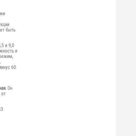
ики
я
укции
ет быть
,5 и 9,0
жность и
режим,
,
минус 60
ая.
Он
 от
53