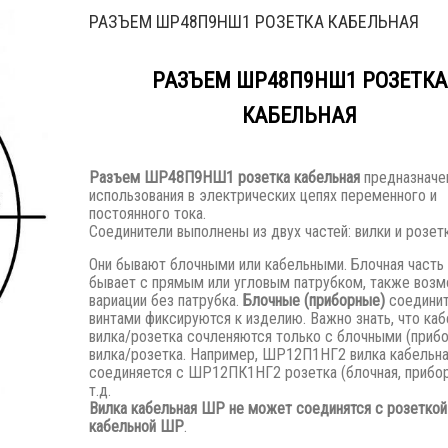
РАЗЪЕМ ШР48П9НШ1 РОЗЕТКА КАБЕЛЬНАЯ
РАЗЪЕМ ШР48П9НШ1 РОЗЕТКА
КАБЕЛЬНАЯ
Разъем
ШР48П9НШ1 розетка кабельная
предназначе
использования в электрических цепях переменного и
постоянного тока.
Соединители выполнены из двух частей: вилки и розетк
Они бывают блочными или кабельными. Блочная часть
бывает с прямым или угловым патрубком, также воз
вариации без патрубка.
Блочные (приборные)
соедини
винтами фиксируются к изделию. Важно знать, что каб
вилка/розетка сочленяются только с блочными (приб
вилка/розетка. Например, ШР12П1НГ2 вилка кабельн
соединяется с ШР12ПК1НГ2 розетка (блочная, прибор
т.д.
Вилка кабельная ШР не может соединятся с розеткой
кабельной ШР
.