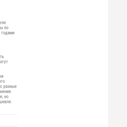
еле
ны по
 годами
ть
огут
ки
его
ас разные
нения.
е,
но
шевле.