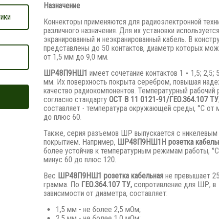
Назначение
ики
Коннекторы применяются для радиоэлектронной техн
различного назначения. Для их установки используетс
экранированный и неэкранированный кабель. В констр
представлены до 50 контактов, диаметр которых мож
от 1,5 мм до 9,0 мм.
ШР48П9НШ1
имеет сочетание контактов 1 = 1,5; 2,5; 5
мм. Их поверхность покрыта серебром, повышая наде
качество радиокомпонентов. Температурный рабочий 
согласно стандарту
ОСТ В 11 0121-91/ГЕО.364.107 ТУ
составляет - температура окружающей среды, °С от 
до плюс 60.
Также, серия разъемов ШР выпускается с никелевым
покрытием. Например,
ШР48П9НШ1Н розетка кабельн
более устойчив к температурным режимам работы, °С
минус 60 до плюс 120.
Вес
ШР48П9НШ1 розетка кабельная
не превышает 2
грамма. По
ГЕО.364.107 ТУ,
сопротивление для ШР, в
зависимости от диаметра, составляет:
1,5 мм - не более 2,5 мОм;
2,5 мм - не более 1,0 мОм;