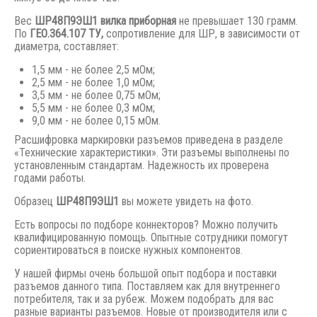
Вес
ШР48П9ЭШ1 вилка приборная
не превышает 130 грамм.
По
ГЕО.364.107 ТУ,
сопротивление для ШР, в зависимости от
диаметра, составляет:
1,5 мм - не более 2,5 мОм;
2,5 мм - не более 1,0 мОм;
3,5 мм - не более 0,75 мОм;
5,5 мм - не более 0,3 мОм;
9,0 мм - не более 0,15 мОм.
Расшифровка маркировки разъемов приведена в разделе
«Технические характеристики». Эти разъемы выполнены по
установленным стандартам. Надежность их проверена
годами работы.
Образец
ШР48П9ЭШ1
вы можете увидеть на фото.
Есть вопросы по подборе коннекторов? Можно получить
квалифицированную помощь. Опытные сотрудники помогут
сориентироваться в поиске нужных компонентов.
У нашей фирмы очень большой опыт подбора и поставки
разъемов данного типа. Поставляем как для внутреннего
потребителя, так и за рубеж. Можем подобрать для вас
разные варианты разъемов. Новые от производителя или с