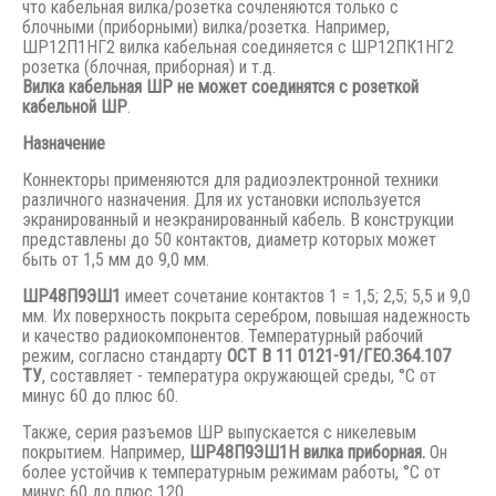
что кабельная вилка/розетка сочленяются только с
блочными (приборными) вилка/розетка. Например,
ШР12П1НГ2 вилка кабельная соединяется с ШР12ПК1НГ2
розетка (блочная, приборная) и т.д.
Вилка кабельная ШР не может соединятся с розеткой
кабельной ШР
.
Назначение
Коннекторы применяются для радиоэлектронной техники
различного назначения. Для их установки используется
экранированный и неэкранированный кабель. В конструкции
представлены до 50 контактов, диаметр которых может
быть от 1,5 мм до 9,0 мм.
ШР48П9ЭШ1
имеет сочетание контактов 1 = 1,5; 2,5; 5,5 и 9,0
мм. Их поверхность покрыта серебром, повышая надежность
и качество радиокомпонентов. Температурный рабочий
режим, согласно стандарту
ОСТ В 11 0121-91/ГЕО.364.107
ТУ
, составляет - температура окружающей среды, °С от
минус 60 до плюс 60.
Также, серия разъемов ШР выпускается с никелевым
покрытием. Например,
ШР48П9ЭШ1Н вилка приборная.
Он
более устойчив к температурным режимам работы, °С от
минус 60 до плюс 120.