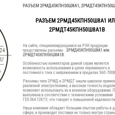
РАЗЪЕМ 2РМД45КПН50Ш8А1, 2РМДТ45КПН50
РАЗЪЕМ 2РМД45КПН50Ш8А1 И
2РМДТ45КПН50Ш8А1В
На сайте, специализирующемся на РЭК продукции
представлены разъемы
2РМД45КПН50Ш8А1 или
2РМДТ45КПН50Ш8А1В
.
Особенностью коннекторов данной серии является
возможность использования в цепях переменного и
постоянного тока с напряжением в пределах 560-700В
Разъемы типа 2РМД и 2РМДТ нашли широкое примен
различной электротехнике, а высокая точность издели
позволяет использовать их в военном оборудовании. 
выполнена в соответствии с техническими условиями
ГЕ0.364.126ТУ, что говорит о повышенной надежности
Наша компания обладает большим опытом работы в д
сфере, и производит поставки не только внутри страны,