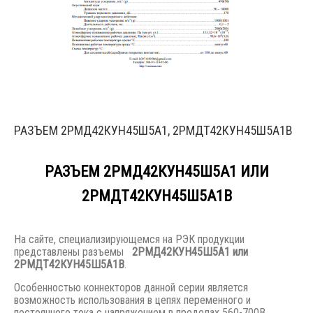
РАЗЪЕМ 2РМД42КУН45Ш5А1, 2РМДТ42КУН45Ш5А1В
РАЗЪЕМ 2РМД42КУН45Ш5А1 ИЛИ
2РМДТ42КУН45Ш5А1В
На сайте, специализирующемся на РЭК продукции
представлены разъемы
2РМД42КУН45Ш5А1 или
2РМДТ42КУН45Ш5А1В
.
Особенностью коннекторов данной серии является
возможность использования в цепях переменного и
постоянного тока с напряжением в пределах 560-700В.