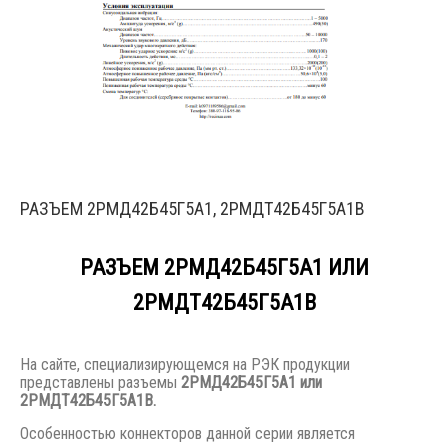
РАЗЪЕМ 2РМД42Б45Г5А1, 2РМДТ42Б45Г5А1В
РАЗЪЕМ 2РМД42Б45Г5А1 ИЛИ
2РМДТ42Б45Г5А1В
На сайте, специализирующемся на РЭК продукции
представлены разъемы
2РМД42Б45Г5А1 или
2РМДТ42Б45Г5А1В.
Особенностью коннекторов данной серии является