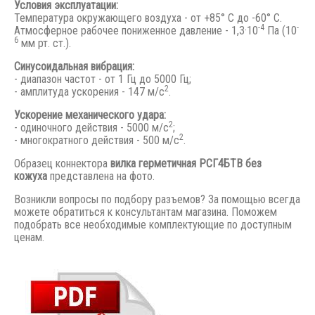
Условия эксплуатации:
Температура окружающего воздуха - от +85° С до -60° С.
-4
-
Атмосферное рабочее пониженное давление - 1,3·10
Па (10
6
мм рт. ст.).
Синусоидальная вибрация:
- диапазон частот - от 1 Гц до 5000 Гц;
2
- амплитуда ускорения - 147 м/с
.
Ускорение механического удара:
2
- одиночного действия - 5000 м/с
;
2
- многократного действия - 500 м/с
.
Образец коннектора
вилка герметичная РСГ4БТВ без
кожуха
представлена на фото.
Возникли вопросы по подбору разъемов? За помощью всегда
можете обратиться к консультантам магазина. Поможем
подобрать все необходимые комплектующие по доступным
ценам.