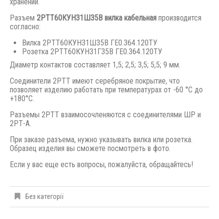
хранении.
Разъем
2РТТ60КУН31Ш35В вилка кабельная
производится
согласно:
Вилка 2РТТ60КУН31Ш35В ГЕ0.364.120ТУ
Розетка 2РТТ60КУН31Г35В ГЕ0.364.120ТУ
Диаметр контактов составляет 1,5; 2,5; 3,5; 5,5; 9 мм.
Соединители 2РТТ имеют серебряное покрытие, что
позволяет изделию работать при температурах от -60 °С до
+180°С.
Разъемы 2РТТ взаимосочленяются с соединителями ШР и
2РТ-А.
При заказе разъема, нужно указывать вилка или розетка.
Образец изделия вы сможете посмотреть в фото.
Если у вас еще есть вопросы, пожалуйста, обращайтесь!
Без категорії