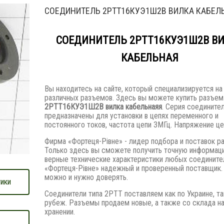
СОЕДИНИТЕЛЬ 2РТТ16КУЭ1Ш2В ВИЛКА КАБЕЛ
СОЕДИНИТЕЛЬ 2РТТ16КУЭ1Ш2В В
КАБЕЛЬНАЯ
Вы находитесь на сайте, который специализируется на
различных разъемов. Здесь вы можете купить разъем
2РТТ16КУЭ1Ш2В вилка кабельнаяя
. Серия соедините
предназначены для установки в цепях переменного и
постоянного токов, частота цепи 3МГц. Напряжение це
Фирма «Фортеця-Рівне» - лидер подбора и поставок р
Только здесь вы сможете получить точную информац
верные технические характеристики любых соедините
«Фортеця-Рівне» надежный и проверенный поставщик.
можно и нужно доверять.
ики
Соединители типа 2РТТ поставляем как по Украине, та
рубеж. Разъемы продаем новые, а также со склада н
хранении.