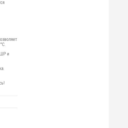
тся
позволяет
°С.
 ШР и
ка.
сь!