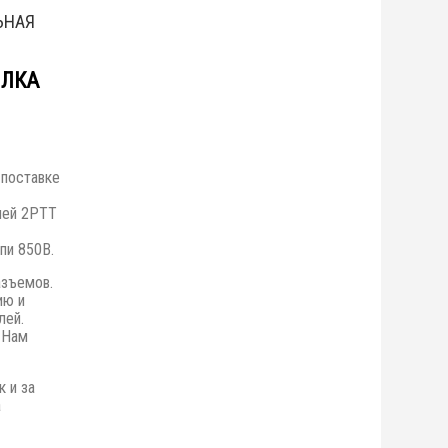
ЬНАЯ
ИЛКА
 поставке
лей 2РТТ
пи 850В.
азъемов.
ию и
лей.
 Нам
к и за
а