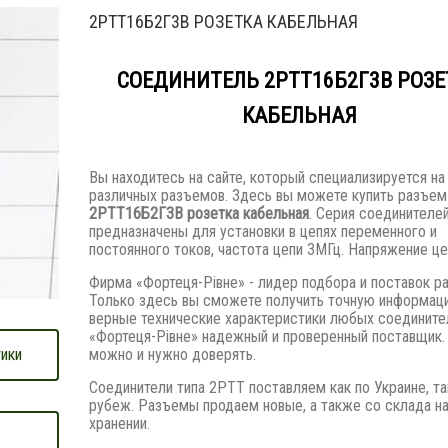
2РТТ16Б2Г3В РОЗЕТКА КАБЕЛЬНАЯ
СОЕДИНИТЕЛЬ 2РТТ16Б2Г3В РОЗЕ
КАБЕЛЬНАЯ
Вы находитесь на сайте, который специализируется на
различных разъемов. Здесь вы можете купить разъем
2РТТ16Б2Г3В розетка кабельная
. Серия соединителе
предназначены для установки в цепях переменного и
постоянного токов, частота цепи 3МГц. Напряжение це
Фирма «Фортеця-Рівне» - лидер подбора и поставок р
Только здесь вы сможете получить точную информац
верные технические характеристики любых соедините
«Фортеця-Рівне» надежный и проверенный поставщик.
можно и нужно доверять.
ики
Соединители типа 2РТТ поставляем как по Украине, та
рубеж. Разъемы продаем новые, а также со склада н
хранении.