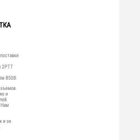
ТКА
 поставке
й 2РТТ
пи 850В.
азъемов.
ию и
лей.
 Нам
к и за
а