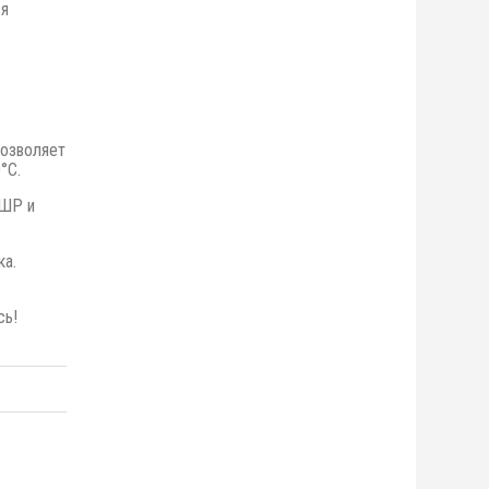
ся
позволяет
°С.
 ШР и
ка.
сь!