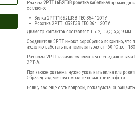
Разъем
2РТТ16Б2Г3В розетка кабельная
производит
согласно:
Вилка 2РТТ16Б2Ш3В ГЕ0.364.120ТУ
Розетка 2РТТ16Б2Г3В ГЕ0.364.120ТУ
Диаметр контактов составляет 1,5; 2,5; 3,5; 5,5; 9 мм.
Соединители 2РТТ имеют серебряное покрытие, что 
изделию работать при температурах от -60 °С до +180
Разъемы 2РТТ взаимосочленяются с соединителями
2РТ-А.
При заказе разъема, нужно указывать вилка или розет
Образец изделия вы сможете посмотреть в фото.
Если у вас еще есть вопросы, пожалуйста, обращайте