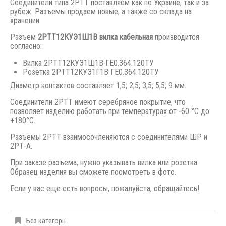
Соединители типа 2РТТ поставляем как по Украине, так и за
рубеж. Разъемы продаем новые, а также со склада на
хранении.
Разъем
2РТТ12КУЭ1Ш1В вилка кабельная
производится
согласно:
Вилка 2РТТ12КУЭ1Ш1В ГЕ0.364.120ТУ
Розетка 2РТТ12КУЭ1Г1В ГЕ0.364.120ТУ
Диаметр контактов составляет 1,5; 2,5; 3,5; 5,5; 9 мм.
Соединители 2РТТ имеют серебряное покрытие, что
позволяет изделию работать при температурах от -60 °С до
+180°С.
Разъемы 2РТТ взаимосочленяются с соединителями ШР и
2РТ-А.
При заказе разъема, нужно указывать вилка или розетка.
Образец изделия вы сможете посмотреть в фото.
Если у вас еще есть вопросы, пожалуйста, обращайтесь!
Без категорії