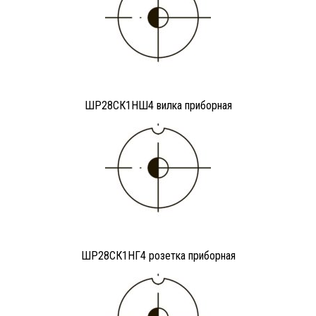
ШР28СК1НШ4 вилка приборная
ШР28СК1НГ4 розетка приборная