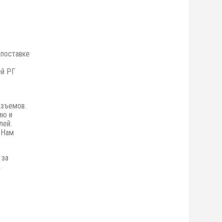
 поставке
ей РГ
азъемов.
ию и
лей.
 Нам
 за
а