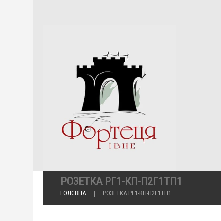
РОЗЕТКА РГ1-КП-П2Г1ТП1
ГОЛОВНА
РОЗЕТКА РГ1-КП-П2Г1ТП1