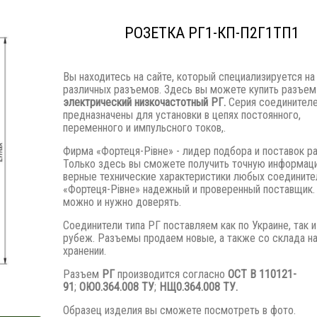
РОЗЕТКА РГ1-КП-П2Г1ТП1
Вы находитесь на сайте, который специализируется на
различных разъемов. Здесь вы можете купить разъем
электрический низкочастотный РГ.
Серия соединител
предназначены для установки в цепях постоянного,
переменного и импульсного токов,.
Фирма «Фортеця-Рівне» - лидер подбора и поставок р
Только здесь вы сможете получить точную информац
верные технические характеристики любых соедините
«Фортеця-Рівне» надежный и проверенный поставщик.
можно и нужно доверять.
Соединители типа РГ поставляем как по Украине, так и
рубеж. Разъемы продаем новые, а также со склада н
хранении.
Разъем
РГ
производится согласно
ОСТ В 110121-
91
;
ОЮ0.364.008 ТУ
;
НЩ0.364.008 ТУ.
Образец изделия вы сможете посмотреть в фото.