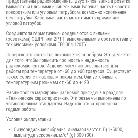
Представлены радиокомпоненты двух типов: вилка и розетка.
Бывают они блочными и кабельными. Блочная часть бывает с
поворотным или угловым патрубком, возможно исполнение
без патрубка. Кабельная часть может иметь прямой или
угловой патрубок.
Соединители герметичные, соединяются с вилками
(розетками) СШРГ или 2РТТ, выполненными в соответствии с
техническими условиями ГЕ0.364.120ТУ.
Поверхность контактов покрывается серебром. Это делается
для того, чтобы повысить прочность и надежность
радиокомпонентов. Изделия могут использоваться для
работы при температуре от -60 до +60 градусов. Существует
также серия с никелевым покрытием. Они устойчивы к
температурным режимам от -60 до +120.
Расшифровка маркировки разъемов приведена в разделе
«Технические характеристики». Эти разъемы выполнены по
установленным стандартам. Надежность их проверена
годами работы.
Условия эксплуатации:
Синусоидальная вибрация: диапазон частот, Гц 1-5000,
амплитуда ускорения, м/с² (g) 300 (30)