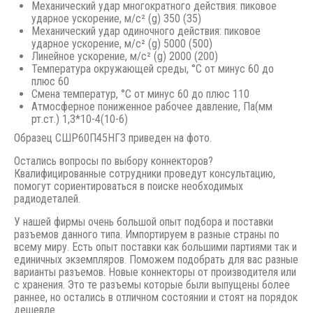
Механический удар многократного действия: пиковое
ударное ускорение, м/с² (g) 350 (35)
Механический удар одиночного действия: пиковое
ударное ускорение, м/с² (g) 5000 (500)
Линейное ускорение, м/с² (g) 2000 (200)
Температура окружающей среды, °С от минус 60 до
плюс 60
Смена температур, °С от минус 60 до плюс 110
Атмосферное пониженное рабочее давление, Па(мм
рт.ст.) 1,3*10-4(10-6)
Образец СШР60П45НГ3 приведен на фото.
Остались вопросы по выбору коннекторов?
Квалифицированные сотрудники проведут консультацию,
помогут сориентироваться в поиске необходимых
радиодеталей.
У нашей фирмы очень большой опыт подбора и поставки
разъемов данного типа. Импортируем в разные страны по
всему миру. Есть опыт поставки как большими партиями так и
единичных экземпляров. Поможем подобрать для вас разные
варианты разъемов. Новые коннекторы от производителя или
с хранения. Это те разъемы которые были выпущены более
раннее, но остались в отличном состоянии и стоят на порядок
дешевле.