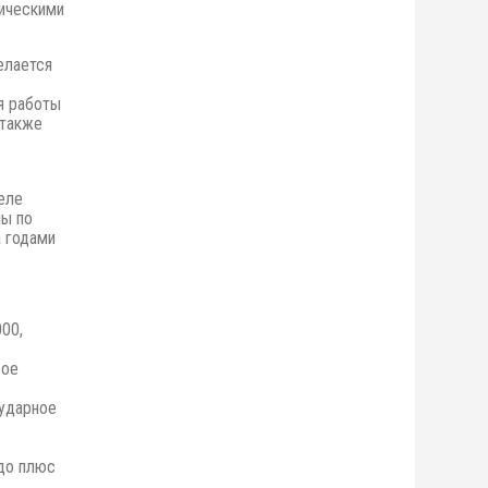
ническими
елается
я работы
 также
еле
ны по
 годами
000,
вое
 ударное
до плюс