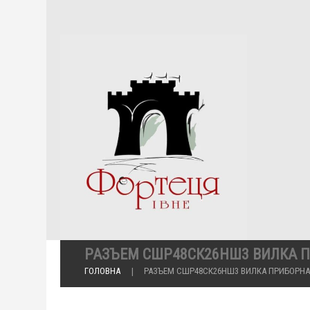
РАЗЪЕМ СШР48СК26НШ3 ВИЛКА 
ГОЛОВНА
РАЗЪЕМ СШР48СК26НШ3 ВИЛКА ПРИБОРНА