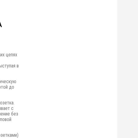
А
их цепях
ыступая в
ическую
отой до
озетка.
ывает с
нение без
гловой
озетками)