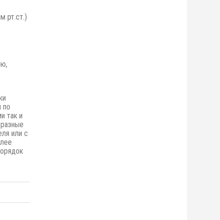
 рт.ст.)
ию,
ки
 по
и так и
 разные
ля или с
олее
порядок