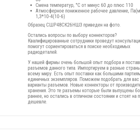
Смена температур, °С от минус 60 до плюс 110
Атмосферное пониженное рабочее давление, Па(мм
1,3*10-4(10-6)
Образец CШР48СК26НШ3 приведен на фото.
Остались вопросы по выбору коннекторов?
Квалифицированные сотрудники проведут консультац
помогут сориентироваться в поиске необходимых
радиодеталей.
У нашей фирмы очень большой опыт подбора и постав
разъемов данного типа. Импортируем в разные страны
всему миру. Есть опыт поставки как большими партиям
единичных экземпляров. Поможем подобрать для вас
варианты разъемов. Новые коннекторы от производите
хранения. Это те разъемы которые были выпущены б
раннее, но остались в отличном состоянии и стоят на 
дешевле.