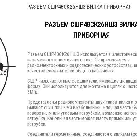
РАЗЪЕМ СШР48СК26НШ3 ВИЛКА ПРИБОРНАЯ
РАЗЪЕМ CШР48СК26НШ3 ВИЛК
ПРИБОРНАЯ
Разъем CШР48СК26НШ3 используется в электрическ
переменного и постоянного тока. Он применяется в
радиоэлектронных и радиотехнических устройствах, в
качестве соединителей общего назначения.
СШР низкочастотные соединители, имеющие цилиндр
форму. Они используются для монтажа в цепях с част
3МГц.
Представлены радиокомпоненты двух типов: вилка и р
Бывают они блочными и кабельными. Блочная часть б
поворотным или угловым патрубком, возможно испол
патрубка. Кабельная часть может иметь прямой или у
патрубок.
Соединители герметичные, соединяются с вилками (р