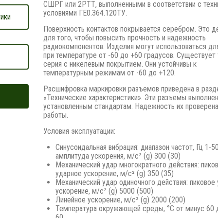
СШРГ или 2РТТ, выполненными в соответствии с тех
условиями ГЕ0.364.120ТУ.
ики
Поверхность контактов покрывается серебром. Это д
для того, чтобы повысить прочность и надежность
радиокомпонентов. Изделия могут использоваться дл
при температуре от -60 до +60 градусов. Существует
серия с никелевым покрытием. Они устойчивы к
температурным режимам от -60 до +120.
Расшифровка маркировки разъемов приведена в разд
«Технические характеристики». Эти разъемы выполне
установленным стандартам. Надежность их проверена
работы.
Условия эксплуатации:
Синусоидальная вибрация: диапазон частот, Гц 1-5
амплитуда ускорения, м/с² (g) 300 (30)
Механический удар многократного действия: пико
ударное ускорение, м/с² (g) 350 (35)
Механический удар одиночного действия: пиковое
ускорение, м/с² (g) 5000 (500)
Линейное ускорение, м/с² (g) 2000 (200)
Температура окружающей среды, °С от минус 60 
60