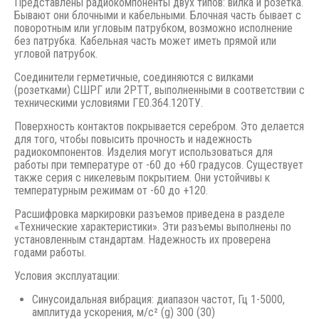
Представлены радиокомпоненты двух типов: вилка и розетка.
Бывают они блочными и кабельными. Блочная часть бывает с
поворотным или угловым патрубком, возможно исполнение
без патрубка. Кабельная часть может иметь прямой или
угловой патрубок.
Соединители герметичные, соединяются с вилками
(розетками) СШРГ или 2РТТ, выполненными в соответствии с
техническими условиями ГЕ0.364.120ТУ.
Поверхность контактов покрывается серебром. Это делается
для того, чтобы повысить прочность и надежность
радиокомпонентов. Изделия могут использоваться для
работы при температуре от -60 до +60 градусов. Существует
также серия с никелевым покрытием. Они устойчивы к
температурным режимам от -60 до +120.
Расшифровка маркировки разъемов приведена в разделе
«Технические характеристики». Эти разъемы выполнены по
установленным стандартам. Надежность их проверена
годами работы.
Условия эксплуатации:
Синусоидальная вибрация: диапазон частот, Гц 1-5000,
амплитуда ускорения, м/с² (g) 300 (30)