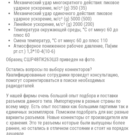
Механический удар многократного действия: пиковое
ударное ускорение, м/с² (g) 350 (35)
Механический удар одиночного действия: пиковое
ударное ускорение, м/с² (g) 5000 (500)
Линейное ускорение, м/с² (g) 2000 (200)
Температура окружающей среды, °С от минус 60 до
плюс 60
Смена температур, °С от минус 60 до плюс 110
Атмосферное пониженное рабочее давление, Па(мм
рт.ст.) 1,3*10-4(10-6)
Образец СШР48ПК26ЭШ3 приведен на фото.
Остались вопросы по выбору коннекторов?
Квалифицированные сотрудники проведут консультацию,
помогут сориентироваться в поиске необходимых
радиодеталей.
У нашей фирмы очень большой опыт подбора и поставки
разъемов данного типа. Импортируем в разные страны по
всему миру. Есть опыт поставки как большими партиями так и
единичных экземпляров. Поможем подобрать для вас разные
варианты разъемов. Новые коннекторы от производителя или
с хранения. Это те разъемы которые были выпущены более
раннее, но остались в отличном состоянии и стоят на порядок
дешевле.