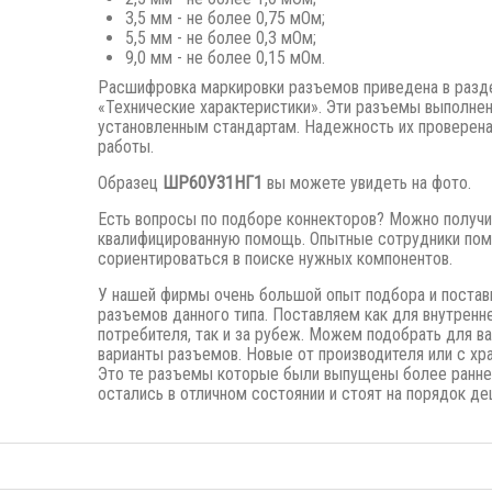
3,5 мм - не более 0,75 мОм;
5,5 мм - не более 0,3 мОм;
9,0 мм - не более 0,15 мОм.
Расшифровка маркировки разъемов приведена в разд
«Технические характеристики». Эти разъемы выполне
установленным стандартам. Надежность их проверена
работы.
Образец
ШР60У31НГ1
вы можете увидеть на фото.
Есть вопросы по подборе коннекторов? Можно получи
квалифицированную помощь. Опытные сотрудники пом
сориентироваться в поиске нужных компонентов.
У нашей фирмы очень большой опыт подбора и постав
разъемов данного типа. Поставляем как для внутренн
потребителя, так и за рубеж. Можем подобрать для в
варианты разъемов. Новые от производителя или с хра
Это те разъемы которые были выпущены
более ранне
остались в отличном состоянии и стоят на порядок де