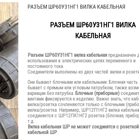
РАЗЪЕМ ШР60У31НГ1 ВИЛКА КАБЕЛЬНАЯ
РАЗЪЕМ ШР60У31НГ1 ВИЛКА
КАБЕЛЬНАЯ
Разъем
ШР60У31НГ1 вилка кабельная
предназначен 
использования в электрических цепях переменного и
постоянного тока.
Соединители выполнены из двух частей: вилки и розетк
Они бывают блочными или кабельными. Блочная часть
бывает с прямым или угловым патрубком, также воз
вариации без патрубка.
Блочные (приборные)
соедини
винтами фиксируются к изделию. Важно знать, что каб
вилка/розетка сочленяются только с блочными (приб
вилка/розетка. Например, ШР12П1НГ2 вилка кабельн
соединяется с ШР12ПК1НГ2 розетка (блочная, прибор
т.д.
Вилка кабельная ШР не может соединятся с розеткой
кабельной ШР
.