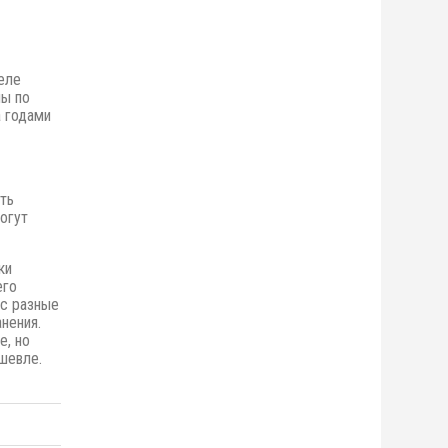
еле
ны по
 годами
ть
огут
ки
его
ас разные
нения.
е,
но
шевле.