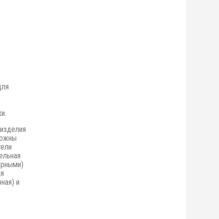
для
и.
 изделия
можны
тели
ельная
орными)
ая
ная) и