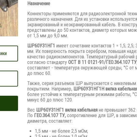
Назначение
Коннекторы применяются для радиоэлектронной техн
различного назначения. Для их установки используетс
экранированный и неэкранированный кабель. В констр
представлены до 50 контактов, диаметр которых мож
от 1,5 мм до 9,0 мм.
ШР60У31НГ1
имеет сочетание контактов 1 = 1,5; 2,5; 3
мм. Их поверхность покрыта серебром, повышая наде
ики
качество радиокомпонентов. Температурный рабочий 
согласно стандарту
ОСТ В 11 0121-91/ГЕО.364.107 ТУ
составляет - температура окружающей среды, °С от 
до плюс 60.
Также, серия разъемов ШР выпускается с никелевым
покрытием. Например,
ШР60У31НГ1Н вилка кабельная
более устойчив к температурным режимам работы, °С
минус 60 до плюс 120.
Вес
ШР60У31НГ1 вилка кабельная
не превышает 362 
По
ГЕО.364.107 ТУ,
сопротивление для ШР, в зависим
диаметра, составляет:
1,5 мм - не более 2,5 мОм;
2,5 мм - не более 1,0 мОм;