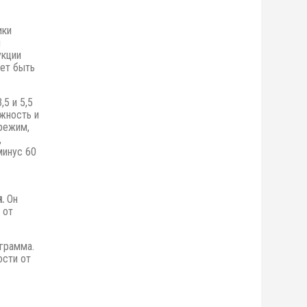
ики
я
укции
ет быть
,5 и 5,5
жность и
режим,
,
минус 60
.
Он
 от
грамма.
ости от