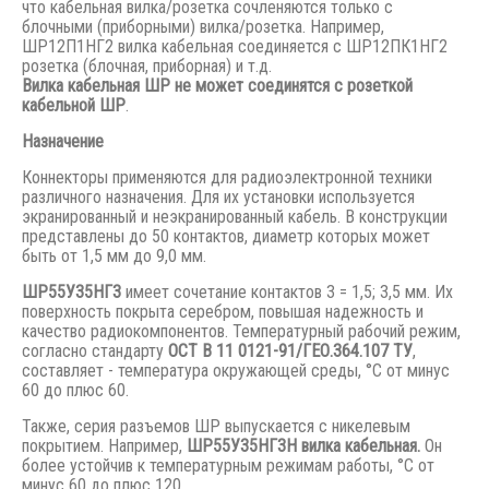
что кабельная вилка/розетка сочленяются только с
блочными (приборными) вилка/розетка. Например,
ШР12П1НГ2 вилка кабельная соединяется с ШР12ПК1НГ2
розетка (блочная, приборная) и т.д.
Вилка кабельная ШР не может соединятся с розеткой
кабельной ШР
.
Назначение
Коннекторы применяются для радиоэлектронной техники
различного назначения. Для их установки используется
экранированный и неэкранированный кабель. В конструкции
представлены до 50 контактов, диаметр которых может
быть от 1,5 мм до 9,0 мм.
ШР55У35НГ3
имеет сочетание контактов 3 = 1,5; 3,5 мм. Их
поверхность покрыта серебром, повышая надежность и
качество радиокомпонентов. Температурный рабочий режим,
согласно стандарту
ОСТ В 11 0121-91/ГЕО.364.107 ТУ
,
составляет - температура окружающей среды, °С от минус
60 до плюс 60.
Также, серия разъемов ШР выпускается с никелевым
покрытием. Например,
ШР55У35НГ3Н вилка кабельная.
Он
более устойчив к температурным режимам работы, °С от
минус 60 до плюс 120.