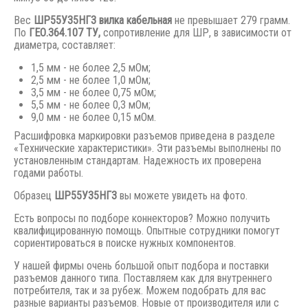
Вес
ШР55У35НГ3 вилка кабельная
не превышает 279 грамм.
По
ГЕО.364.107 ТУ,
сопротивление для ШР, в зависимости от
диаметра, составляет:
1,5 мм - не более 2,5 мОм;
2,5 мм - не более 1,0 мОм;
3,5 мм - не более 0,75 мОм;
5,5 мм - не более 0,3 мОм;
9,0 мм - не более 0,15 мОм.
Расшифровка маркировки разъемов приведена в разделе
«Технические характеристики». Эти разъемы выполнены по
установленным стандартам. Надежность их проверена
годами работы.
Образец
ШР55У35НГ3
вы можете увидеть на фото.
Есть вопросы по подборе коннекторов? Можно получить
квалифицированную помощь. Опытные сотрудники помогут
сориентироваться в поиске нужных компонентов.
У нашей фирмы очень большой опыт подбора и поставки
разъемов данного типа. Поставляем как для внутреннего
потребителя, так и за рубеж. Можем подобрать для вас
разные варианты разъемов. Новые от производителя или с