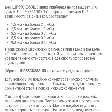
Вес
ШР55СК35ЭШ3 вилка приборная
не превышает 316
грамм. По
ГЕО.364.107 ТУ,
сопротивление для ШР, в
зависимости от диаметра, составляет:
1,5 мм - не более 2,5 мОм;
2,5 мм - не более 1,0 мОм;
3,5 мм - не более 0,75 мОм;
5,5 мм - не более 0,3 мОм;
9,0 мм - не более 0,15 мОм.
Расшифровка маркировки разъемов приведена в разделе
«Технические характеристики». Эти разъемы выполнены по
установленным стандартам. Надежность их проверена
годами работы.
Образец
ШР55СК35ЭШ3
вы можете увидеть на фото.
Есть вопросы по подборе коннекторов? Можно получить
квалифицированную помощь. Опытные сотрудники помогут
сориентироваться в поиске нужных компонентов.
У нашей фирмы очень большой опыт подбора и поставки
разъемов данного типа. Поставляем как для внутреннего
потребителя, так и за рубеж. Можем подобрать для вас
разные варианты разъемов. Новые от производителя или с