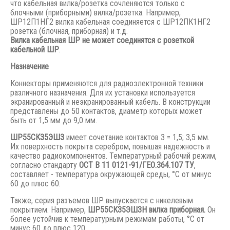
что кабельная вилка/розетка сочленяются только с
блочными (приборными) вилка/розетка. Например,
ШР12П1НГ2 вилка кабельная соединяется с ШР12ПК1НГ2
розетка (блочная, приборная) и т.д.
Вилка кабельная ШР не может соединятся с розеткой
кабельной ШР
.
Назначение
Коннекторы применяются для радиоэлектронной техники
различного назначения. Для их установки используется
экранированный и неэкранированный кабель. В конструкции
представлены до 50 контактов, диаметр которых может
быть от 1,5 мм до 9,0 мм.
ШР55СК35ЭШ3
имеет сочетание контактов 3 = 1,5; 3,5 мм.
Их поверхность покрыта серебром, повышая надежность и
качество радиокомпонентов. Температурный рабочий режим,
согласно стандарту
ОСТ В 11 0121-91/ГЕО.364.107 ТУ
,
составляет - температура окружающей среды, °С от минус
60 до плюс 60.
Также, серия разъемов ШР выпускается с никелевым
покрытием. Например,
ШР55СК35ЭШ3Н вилка приборная.
Он
более устойчив к температурным режимам работы, °С от
минус 60 до плюс 120.