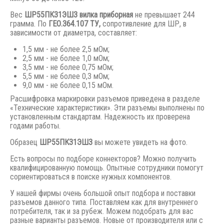
Вес
ШР55ПК31ЭШ3 вилка приборная
не превышает 244
грамма. По
ГЕО.364.107 ТУ,
сопротивление для ШР, в
зависимости от диаметра, составляет:
1,5 мм - не более 2,5 мОм;
2,5 мм - не более 1,0 мОм;
3,5 мм - не более 0,75 мОм;
5,5 мм - не более 0,3 мОм;
9,0 мм - не более 0,15 мОм.
Расшифровка маркировки разъемов приведена в разделе
«Технические характеристики». Эти разъемы выполнены по
установленным стандартам. Надежность их проверена
годами работы.
Образец
ШР55ПК31ЭШ3
вы можете увидеть на фото.
Есть вопросы по подборе коннекторов? Можно получить
квалифицированную помощь. Опытные сотрудники помогут
сориентироваться в поиске нужных компонентов.
У нашей фирмы очень большой опыт подбора и поставки
разъемов данного типа. Поставляем как для внутреннего
потребителя, так и за рубеж. Можем подобрать для вас
разные варианты разъемов. Новые от производителя или с