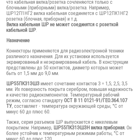
что кабельная вилка/розетка сочленяются только с
блочными (приборными) вилка/розетка. Например,
ШР12П1НГ2 вилка кабельная соединяется с ШР12ПК1НГ2
розетка (блочная, приборная) и т.д.
Вилка кабельная ШР не может соединятся с розеткой
кабельной ШР
.
Назначение
Коннекторы применяются для радиоэлектронной техники
различного назначения. Для их установки используется
экранированный и неэкранированный кабель. В конструкции
представлены до 50 контактов, диаметр которых может
быть от 1,5 мм до 9,0 мм.
ШР55ПК31ЭШ3
имеет сочетание контактов 3 = 1,5; 2,5; 3,5
мм. Их поверхность покрыта серебром, повышая надежность
и качество радиокомпонентов. Температурный рабочий
режим, согласно стандарту
ОСТ В 11 0121-91/ГЕО.364.107
ТУ
, составляет - температура окружающей среды, °С от
минус 60 до плюс 60.
Также, серия разъемов ШР выпускается с никелевым
покрытием. Например,
ШР55ПК31ЭШ3Н вилка приборная.
Он
более устойчив к температурным режимам работы, °С от
минус 60 до плюс 120.