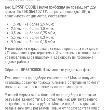
Вес
ШР55ПК30ЭШ1 вилка приборная
не превышает 229
грамм. По
ГЕО.364.107 ТУ,
сопротивление для ШР, в
зависимости от диаметра, составляет:
1,5 мм - не более 2,5 мОм;
2,5 мм - не более 1,0 мОм;
3,5 мм - не более 0,75 мОм;
5,5 мм - не более 0,3 мОм;
9,0 мм - не более 0,15 мОм.
Расшифровка маркировки разъемов приведена в разделе
«Технические характеристики». Эти разъемы выполнены по
установленным стандартам. Надежность их проверена
годами работы.
Образец
ШР55ПК30ЭШ1
вы можете увидеть на фото.
Есть вопросы по подборе коннекторов? Можно получить
квалифицированную помощь. Опытные сотрудники помогут
сориентироваться в поиске нужных компонентов.
У нашей фирмы очень большой опыт подбора и поставки
разъемов данного типа. Поставляем как для внутреннего
потребителя, так и за рубеж. Можем подобрать для вас
разные варианты разъемов. Новые от производителя или с