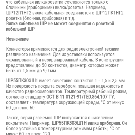
что кабельная вилка/розетка сочленяются только с
блочными (приборными) вилка/розетка. Например,
ШР12П1НГ2 вилка кабельная соединяется с ШР12ПК1НГ2
розетка (блочная, приборная) и т.д.
Вилка кабельная ШР не может соединятся с розеткой
кабельной ШР
.
Назначение
Коннекторы применяются для радиоэлектронной техники
различного назначения. Для их установки используется
экранированный и неэкранированный кабель. В конструкции
представлены до 50 контактов, диаметр которых может
быть от 1,5 мм до 9,0 мм.
ШР55ПК30ЭШ1
имеет сочетание контактов 1 = 1,5 и 2,5 мм.
Их поверхность покрыта серебром, повышая надежность и
качество радиокомпонентов. Температурный рабочий режим,
согласно стандарту
ОСТ В 11 0121-91/ГЕО.364.107 ТУ
,
составляет - температура окружающей среды, °С от минус
60 до плюс 60.
Также, серия разъемов ШР выпускается с никелевым
покрытием. Например,
ШР55ПК30ЭШ1Н вилка приборная.
Он
более устойчив к температурным режимам работы, °С от
минус 60 до плюс 120.