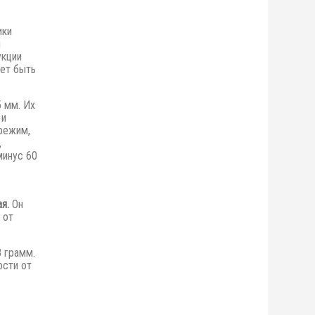
ики
я
укции
ет быть
5 мм. Их
 и
режим,
,
минус 60
я.
Он
 от
 грамм.
ости от