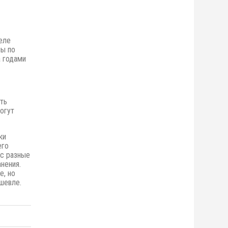
еле
ны по
 годами
ть
огут
ки
его
ас разные
нения.
е,
но
шевле.