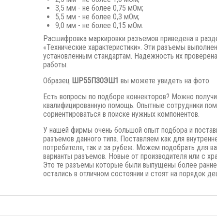
3,5 мм - не более 0,75 мОм;
5,5 мм - не более 0,3 мОм;
9,0 мм - не более 0,15 мОм.
Расшифровка маркировки разъемов приведена в разд
«Технические характеристики». Эти разъемы выполне
установленным стандартам. Надежность их проверена
работы.
Образец
ШР55П30ЭШ1
вы можете увидеть на фото.
Есть вопросы по подборе коннекторов? Можно получи
квалифицированную помощь. Опытные сотрудники пом
сориентироваться в поиске нужных компонентов.
У нашей фирмы очень большой опыт подбора и постав
разъемов данного типа. Поставляем как для внутренн
потребителя, так и за рубеж. Можем подобрать для в
варианты разъемов. Новые от производителя или с хра
Это те разъемы которые были выпущены
более ранне
остались в отличном состоянии и стоят на порядок де