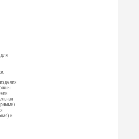
 для
и.
 изделия
можны
тели
ельная
орными)
ая
ная) и