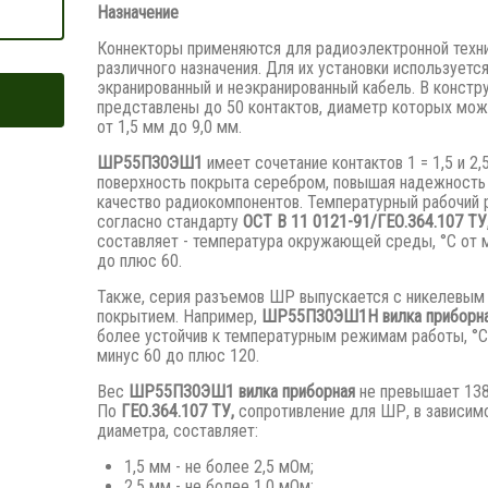
Назначение
Коннекторы применяются для радиоэлектронной техн
различного назначения. Для их установки используетс
экранированный и неэкранированный кабель. В констр
представлены до 50 контактов, диаметр которых мож
от 1,5 мм до 9,0 мм.
ШР55П30ЭШ1
имеет сочетание контактов 1 = 1,5 и 2,
поверхность покрыта серебром, повышая надежность
качество радиокомпонентов. Температурный рабочий 
согласно стандарту
ОСТ В 11 0121-91/ГЕО.364.107 ТУ
составляет - температура окружающей среды, °С от 
до плюс 60.
Также, серия разъемов ШР выпускается с никелевым
покрытием. Например,
ШР55П30ЭШ1Н вилка приборна
более устойчив к температурным режимам работы, °С
минус 60 до плюс 120.
Вес
ШР55П30ЭШ1 вилка приборная
не превышает 138
По
ГЕО.364.107 ТУ,
сопротивление для ШР, в зависим
диаметра, составляет:
1,5 мм - не более 2,5 мОм;
2,5 мм - не более 1,0 мОм;