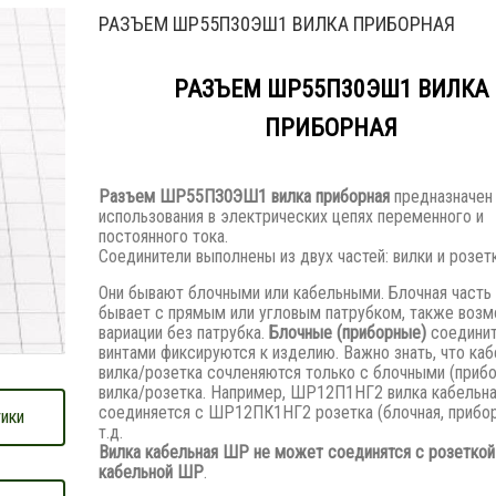
РАЗЪЕМ ШР55П30ЭШ1 ВИЛКА ПРИБОРНАЯ
РАЗЪЕМ ШР55П30ЭШ1 ВИЛКА
ПРИБОРНАЯ
Разъем
ШР55П30ЭШ1 вилка приборная
предназначен
использования в электрических цепях переменного и
постоянного тока.
Соединители выполнены из двух частей: вилки и розетк
Они бывают блочными или кабельными. Блочная часть
бывает с прямым или угловым патрубком, также воз
вариации без патрубка.
Блочные (приборные)
соедини
винтами фиксируются к изделию. Важно знать, что каб
вилка/розетка сочленяются только с блочными (приб
вилка/розетка. Например, ШР12П1НГ2 вилка кабельн
соединяется с ШР12ПК1НГ2 розетка (блочная, прибор
ики
т.д.
Вилка кабельная ШР не может соединятся с розеткой
кабельной ШР
.