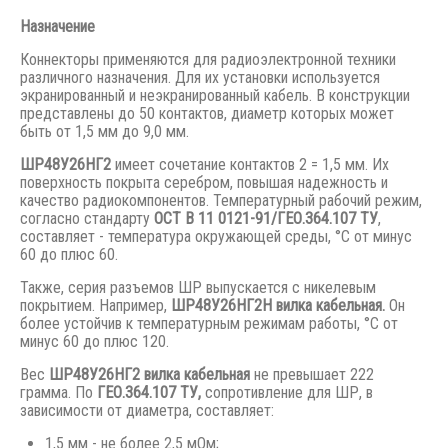
Назначение
Коннекторы применяются для радиоэлектронной техники
различного назначения. Для их установки используется
экранированный и неэкранированный кабель. В конструкции
представлены до 50 контактов, диаметр которых может
быть от 1,5 мм до 9,0 мм.
ШР48У26НГ2
имеет сочетание контактов 2 = 1,5 мм. Их
поверхность покрыта серебром, повышая надежность и
качество радиокомпонентов. Температурный рабочий режим,
согласно стандарту
ОСТ В 11 0121-91/ГЕО.364.107 ТУ
,
составляет - температура окружающей среды, °С от минус
60 до плюс 60.
Также, серия разъемов ШР выпускается с никелевым
покрытием. Например,
ШР48У26НГ2Н вилка кабельная.
Он
более устойчив к температурным режимам работы, °С от
минус 60 до плюс 120.
Вес
ШР48У26НГ2 вилка кабельная
не превышает 222
грамма. По
ГЕО.364.107 ТУ,
сопротивление для ШР, в
зависимости от диаметра, составляет:
1,5 мм - не более 2,5 мОм;