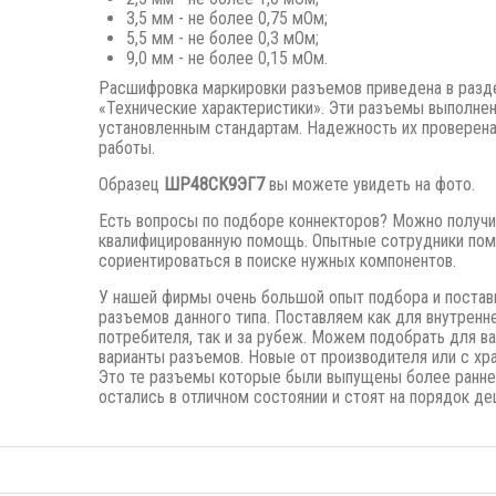
3,5 мм - не более 0,75 мОм;
5,5 мм - не более 0,3 мОм;
9,0 мм - не более 0,15 мОм.
Расшифровка маркировки разъемов приведена в разд
«Технические характеристики». Эти разъемы выполне
установленным стандартам. Надежность их проверена
работы.
Образец
ШР48СК9ЭГ7
вы можете увидеть на фото.
Есть вопросы по подборе коннекторов? Можно получи
квалифицированную помощь. Опытные сотрудники пом
сориентироваться в поиске нужных компонентов.
У нашей фирмы очень большой опыт подбора и постав
разъемов данного типа. Поставляем как для внутренн
потребителя, так и за рубеж. Можем подобрать для в
варианты разъемов. Новые от производителя или с хра
Это те разъемы которые были выпущены
более ранне
остались в отличном состоянии и стоят на порядок де