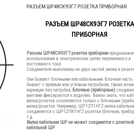
РАЗЪЕМ ШР48СК9ЭГ7 РОЗЕТКА ПРИБОРНАЯ
РАЗЪЕМ ШР48СК9ЭГ7 РОЗЕТКА
ПРИБОРНАЯ
Разъем
ШР48СК9ЭГ7 розетка приборная
предназначе
использования в электрических цепях переменного и
постоянного тока.
Соединители выполнены из двух частей: вилки и розетк
Они бывают блочными или кабельными. Блочная часть
бывает с прямым или угловым патрубком, также воз
вариации без патрубка.
Блочные (приборные)
соедини
винтами фиксируются к изделию. Важно знать, что каб
вилка/розетка сочленяются только с блочными (приб
вилка/розетка. Например, ШР12П1НГ2 вилка кабельн
соединяется с ШР12ПК1НГ2 розетка (блочная, прибор
т.д.
Вилка кабельная ШР не может соединятся с розеткой
кабельной ШР
.