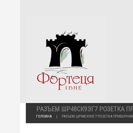
РАЗЪЕМ ШР48СК9ЭГ7 РОЗЕТКА П
ГОЛОВНА
РАЗЪЕМ ШР48СК9ЭГ7 РОЗЕТКА ПРИБОРНАЯ