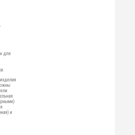
н для
и.
 изделия
можны
тели
ельная
орными)
ая
ная) и