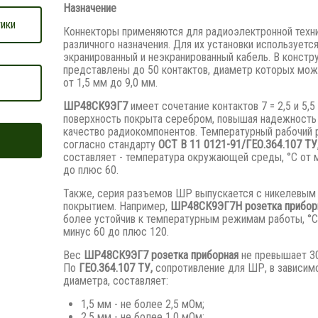
Назначение
ики
Коннекторы применяются для радиоэлектронной техн
различного назначения. Для их установки используетс
экранированный и неэкранированный кабель. В констр
представлены до 50 контактов, диаметр которых мож
от 1,5 мм до 9,0 мм.
ШР48СК9ЭГ7
имеет сочетание контактов 7 = 2,5 и 5,5
поверхность покрыта серебром, повышая надежность
качество радиокомпонентов. Температурный рабочий 
согласно стандарту
ОСТ В 11 0121-91/ГЕО.364.107 ТУ
составляет - температура окружающей среды, °С от 
до плюс 60.
Также, серия разъемов ШР выпускается с никелевым
покрытием. Например,
ШР48СК9ЭГ7Н розетка приборн
более устойчив к температурным режимам работы, °С
минус 60 до плюс 120.
Вес
ШР48СК9ЭГ7 розетка приборная
не превышает 3
По
ГЕО.364.107 ТУ,
сопротивление для ШР, в зависим
диаметра, составляет:
1,5 мм - не более 2,5 мОм;
2,5 мм - не более 1,0 мОм;