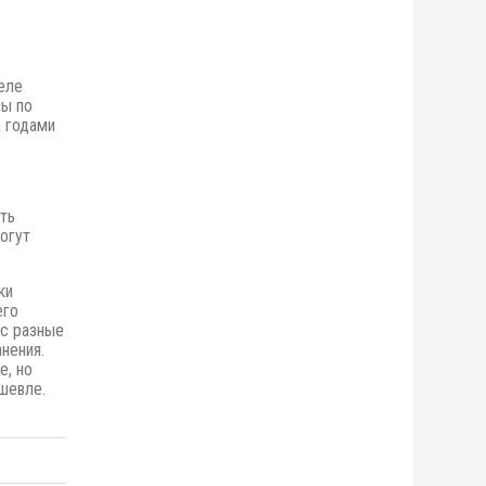
еле
ны по
 годами
ть
огут
ки
его
ас разные
нения.
е,
но
шевле.