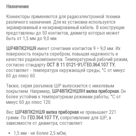
Назначение
Коннекторы применяются для радиоэлектронной техники
различного назначения. Для их установки используется
экранированный и неэкранированный кабель. В конструкции
представлены до 50 контактов, диаметр которых может
быть от 1,5 мм до 9,0 мм.
ШР48ПК2НШ9
имеет сочетание контактов 9 = 9,0 мм. Их
поверхность покрыта серебром, повышая надежность и
качество радиокомпонентов. Температурный рабочий режим,
согласно стандарту
ОСТ В 11 0121-91/ГЕО.364.107 ТУ
,
составляет - температура окружающей среды, °С от минус
60 до плюс 60.
Также, серия разъемов ШР выпускается с никелевым
покрытием. Например,
ШР48ПК2НШ9Н вилка приборная.
Он
более устойчив к температурным режимам работы, °С от
минус 60 до плюс 120.
Вес
ШР48ПК2НШ9 вилка приборная
не превышает 221
грамм. По
ГЕО.364.107 ТУ,
сопротивление для ШР, в
зависимости от диаметра, составляет:
1,5 мм - не более 2,5 мОм;