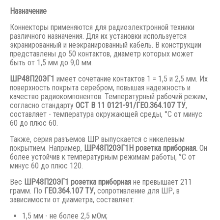
Назначение
Коннекторы применяются для радиоэлектронной техники
различного назначения. Для их установки используется
экранированный и неэкранированный кабель. В конструкции
представлены до 50 контактов, диаметр которых может
быть от 1,5 мм до 9,0 мм.
ШР48П20ЭГ1
имеет сочетание контактов 1 = 1,5 и 2,5 мм. Их
поверхность покрыта серебром, повышая надежность и
качество радиокомпонентов. Температурный рабочий режим,
согласно стандарту
ОСТ В 11 0121-91/ГЕО.364.107 ТУ
,
составляет - температура окружающей среды, °С от минус
60 до плюс 60.
Также, серия разъемов ШР выпускается с никелевым
покрытием. Например,
ШР48П20ЭГ1Н розетка приборная.
Он
более устойчив к температурным режимам работы, °С от
минус 60 до плюс 120.
Вес
ШР48П20ЭГ1 розетка приборная
не превышает 211
грамм. По
ГЕО.364.107 ТУ,
сопротивление для ШР, в
зависимости от диаметра, составляет:
1,5 мм - не более 2,5 мОм;