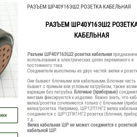
РАЗЪЕМ ШР40У16ЭШ2 РОЗЕТКА КАБЕЛЬНАЯ
РАЗЪЕМ ШР40У16ЭШ2 РОЗЕТК
КАБЕЛЬНАЯ
Разъем
ШР40У16ЭШ2 розетка кабельная
предназнач
использования в электрических цепях переменного и
постоянного тока.
Соединители выполнены из двух частей: вилки и розетк
Они бывают блочными или кабельными. Блочная часть
бывает с прямым или угловым патрубком, также воз
вариации без патрубка.
Блочные (приборные)
соедини
винтами фиксируются к изделию. Важно знать, что каб
вилка/розетка сочленяются только с блочными (приб
вилка/розетка. Например, ШР12П1НГ2 вилка кабельн
соединяется с ШР12ПК1НГ2 розетка (блочная, прибор
ики
т.д.
Вилка кабельная ШР не может соединятся с розеткой
кабельной ШР
.