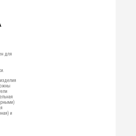
А
ен для
и.
 изделия
можны
тели
ельная
орными)
ая
ная) и