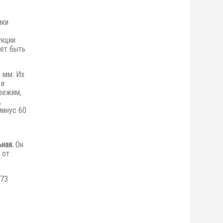
ики
я
укции
ет быть
5 мм. Их
 и
режим,
,
минус 60
ная.
Он
 от
173