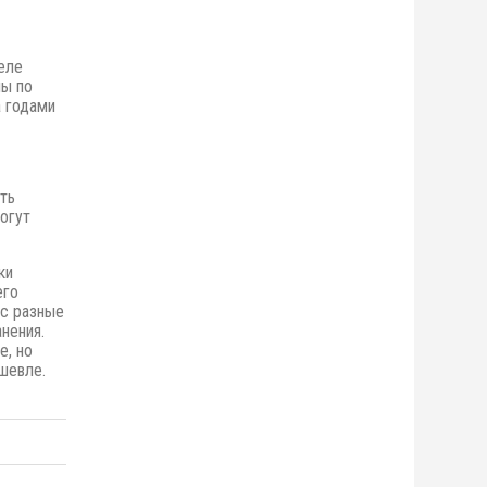
еле
ны по
 годами
ть
огут
ки
его
ас разные
нения.
е,
но
шевле.