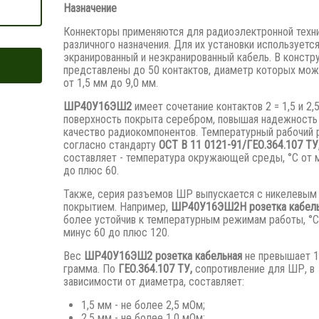
Назначение
Коннекторы применяются для радиоэлектронной техн
различного назначения. Для их установки используетс
экранированный и неэкранированный кабель. В констр
представлены до 50 контактов, диаметр которых мож
от 1,5 мм до 9,0 мм.
ШР40У16ЭШ2
имеет сочетание контактов 2 = 1,5 и 2,
поверхность покрыта серебром, повышая надежность
качество радиокомпонентов. Температурный рабочий 
согласно стандарту
ОСТ В 11 0121-91/ГЕО.364.107 ТУ
составляет - температура окружающей среды, °С от 
до плюс 60.
Также, серия разъемов ШР выпускается с никелевым
покрытием. Например,
ШР40У16ЭШ2Н розетка кабель
более устойчив к температурным режимам работы, °С
минус 60 до плюс 120.
Вес
ШР40У16ЭШ2 розетка кабельная
не превышает 
грамма. По
ГЕО.364.107 ТУ,
сопротивление для ШР, в
зависимости от диаметра, составляет:
1,5 мм - не более 2,5 мОм;
2,5 мм - не более 1,0 мОм;