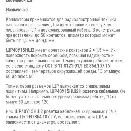
кабельной ШР
.
Назначение
Коннекторы применяются для радиоэлектронной техники
различного назначения. Для их установки используется
экранированный и неэкранированный кабель. В конструкции
представлены до 50 контактов, диаметр которых может
быть от 1,5 мм до 9,0 мм.
ШР40У15НШ2
имеет сочетание контактов 2 = 1,5 мм. Их
поверхность покрыта серебром, повышая надежность и
качество радиокомпонентов. Температурный рабочий режим,
согласно стандарту
ОСТ В 11 0121-91/ГЕО.364.107 ТУ
,
составляет - температура окружающей среды, °С от минус
60 до плюс 60.
Также, серия разъемов ШР выпускается с никелевым
покрытием. Например,
ШР40У15НШ2Н розетка кабельная.
Он
более устойчив к температурным режимам работы, °С от
минус 60 до плюс 120.
Вес
ШР40У15НШ2 розетка кабельная
не превышает 199
грамм. По
ГЕО.364.107 ТУ,
сопротивление для ШР, в
зависимости от диаметра, составляет: