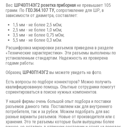
Вес
ШР40П14ЭГ2 розетка приборная
не превышает 105
грамм. По
ГЕО.364.107 ТУ,
сопротивление для ШР, в
зависимости от диаметра, составляет:
1,5 мм - не более 2,5 мОм;
2,5 мм - не более 1,0 мОм;
3,5 мм - не более 0,75 мОм;
5,5 мм - не более 0,3 мОм.
Расшифровка маркировки разъемов приведена в разделе
«Технические характеристики». Эти разъемы выполнены по
установленным стандартам. Надежность их проверена
годами работы.
Образец
ШР40П14ЭГ2
вы можете увидеть на фото.
Есть вопросы по подборе коннекторов? Можно получить
квалифицированную помощь. Опытные сотрудники помогут
сориентироваться в поиске нужных компонентов.
У нашей фирмы очень большой опыт подбора и поставки
разъемов данного типа. Поставляем как для внутреннего
потребителя, так и за рубеж. Можем подобрать для вас
разные варианты разъемов. Новые от производителя или с
хранения. Это те разъемы которые были выпущены
более
раннее,
но остались в отличном состоянии и стоят на порядок