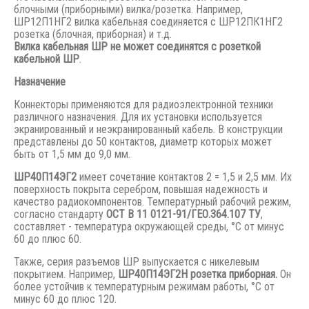
блочными (приборными) вилка/розетка. Например,
ШР12П1НГ2 вилка кабельная соединяется с ШР12ПК1НГ2
розетка (блочная, приборная) и т.д.
Вилка кабельная ШР не может соединятся с розеткой
кабельной ШР
.
Назначение
Коннекторы применяются для радиоэлектронной техники
различного назначения. Для их установки используется
экранированный и неэкранированный кабель. В конструкции
представлены до 50 контактов, диаметр которых может
быть от 1,5 мм до 9,0 мм.
ШР40П14ЭГ2
имеет сочетание контактов 2 = 1,5 и 2,5 мм. Их
поверхность покрыта серебром, повышая надежность и
качество радиокомпонентов. Температурный рабочий режим,
согласно стандарту
ОСТ В 11 0121-91/ГЕО.364.107 ТУ
,
составляет - температура окружающей среды, °С от минус
60 до плюс 60.
Также, серия разъемов ШР выпускается с никелевым
покрытием. Например,
ШР40П14ЭГ2Н розетка приборная.
Он
более устойчив к температурным режимам работы, °С от
минус 60 до плюс 120.