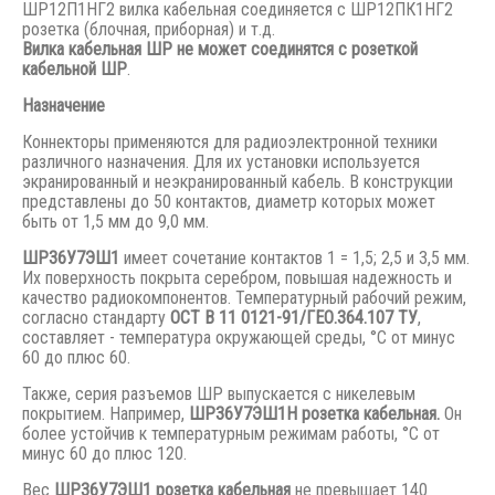
ШР12П1НГ2 вилка кабельная соединяется с ШР12ПК1НГ2
розетка (блочная, приборная) и т.д.
Вилка кабельная ШР не может соединятся с розеткой
кабельной ШР
.
Назначение
Коннекторы применяются для радиоэлектронной техники
различного назначения. Для их установки используется
экранированный и неэкранированный кабель. В конструкции
представлены до 50 контактов, диаметр которых может
быть от 1,5 мм до 9,0 мм.
ШР36У7ЭШ1
имеет сочетание контактов 1 = 1,5; 2,5 и 3,5 мм.
Их поверхность покрыта серебром, повышая надежность и
качество радиокомпонентов. Температурный рабочий режим,
согласно стандарту
ОСТ В 11 0121-91/ГЕО.364.107 ТУ
,
составляет - температура окружающей среды, °С от минус
60 до плюс 60.
Также, серия разъемов ШР выпускается с никелевым
покрытием. Например,
ШР36У7ЭШ1Н розетка кабельная.
Он
более устойчив к температурным режимам работы, °С от
минус 60 до плюс 120.
Вес
ШР36У7ЭШ1 розетка кабельная
не превышает 140