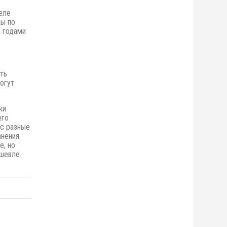
еле
ны по
 годами
ть
огут
ки
его
ас разные
нения.
е,
но
шевле.