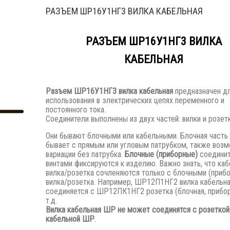
РАЗЪЕМ ШР16У1НГ3 ВИЛКА КАБЕЛЬНАЯ
РАЗЪЕМ ШР16У1НГ3 ВИЛКА
КАБЕЛЬНАЯ
Разъем
ШР16У1НГ3 вилка кабельная
предназначен д
использования в электрических цепях переменного и
постоянного тока.
Соединители выполнены из двух частей: вилки и розетк
Они бывают блочными или кабельными. Блочная часть
бывает с прямым или угловым патрубком, также воз
вариации без патрубка.
Блочные (приборные)
соедини
винтами фиксируются к изделию. Важно знать, что ка
вилка/розетка сочленяются только с блочными (приб
вилка/розетка. Например, ШР12П1НГ2 вилка кабельн
соединяется с ШР12ПК1НГ2 розетка (блочная, прибор
т.д.
Вилка кабельная ШР не может соединятся с розеткой
кабельной ШР
.