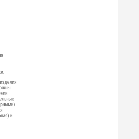
ля
и.
 изделия
можны
тели
бельные
орными)
ая
ная) и