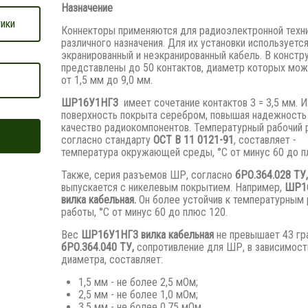
Назначение
ики
Коннекторы применяются для радиоэлектронной техн
различного назначения. Для их установки используетс
экранированный и неэкранированный кабель. В констр
представлены до 50 контактов, диаметр которых мож
от 1,5 мм до 9,0 мм.
ШР16У1НГ3
имеет сочетание контактов 3 = 3,5 мм. И
поверхность покрыта серебром, повышая надежность
качество радиокомпонентов. Температурный рабочий 
согласно стандарту
ОСТ В 11 0121-91
, составляет -
температура окружающей среды, °С от минус 60 до п
Также, серия разъемов ШР, согласно
бРО.364.028 ТУ,
выпускается с никелевым покрытием. Например,
ШР1
вилка кабельная.
Он более устойчив к температурным
работы, °С от минус 60 до плюс 120.
Вес
ШР16У1НГ3 вилка кабельная
не превышает 43 гр
бРО.364.040 ТУ,
сопротивление для ШР, в зависимост
диаметра, составляет:
1,5 мм - не более 2,5 мОм;
2,5 мм - не более 1,0 мОм;
3,5 мм - не более 0,75 мОм.