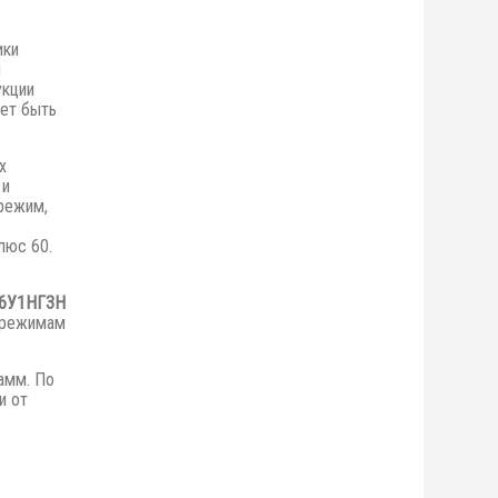
ики
я
укции
ет быть
х
 и
режим,
люс 60.
6У1НГ3Н
 режимам
амм. По
и от