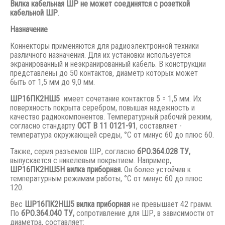
Вилка кабельная ШР не может соединятся с розеткой
кабельной ШР
.
Назначение
Коннекторы применяются для радиоэлектронной техники
различного назначения. Для их установки используется
экранированный и неэкранированный кабель. В конструкции
представлены до 50 контактов, диаметр которых может
быть от 1,5 мм до 9,0 мм.
ШР16ПК2НШ5
имеет сочетание контактов 5 = 1,5 мм. Их
поверхность покрыта серебром, повышая надежность и
качество радиокомпонентов. Температурный рабочий режим,
согласно стандарту
ОСТ В 11 0121-91
, составляет -
температура окружающей среды, °С от минус 60 до плюс 60.
Также, серия разъемов ШР, согласно
бРО.364.028 ТУ,
выпускается с никелевым покрытием. Например,
ШР16ПК2НШ5Н вилка приборная.
Он более устойчив к
температурным режимам работы, °С от минус 60 до плюс
120.
Вес
ШР16ПК2НШ5 вилка приборная
не превышает 42 грамм.
По
бРО.364.040 ТУ,
сопротивление для ШР, в зависимости от
диаметра, составляет: