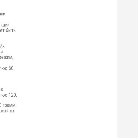
ики
я
укции
ет быть
 Их
 и
режим,
люс 60.
 к
люс 120.
0 грамм.
ости от