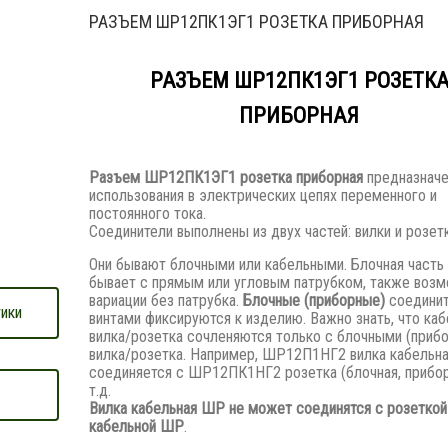
РАЗЪЕМ ШР12ПК1ЭГ1 РОЗЕТКА ПРИБОРНАЯ
РАЗЪЕМ ШР12ПК1ЭГ1 РОЗЕТК
ПРИБОРНАЯ
Разъем
ШР12ПК1ЭГ1 розетка приборная
предназначе
использования в электрических цепях переменного и
постоянного тока.
Соединители выполнены из двух частей: вилки и розетк
Они бывают блочными или кабельными. Блочная часть
бывает с прямым или угловым патрубком, также воз
вариации без патрубка.
Блочные (приборные)
соедини
ики
винтами фиксируются к изделию. Важно знать, что ка
вилка/розетка сочленяются только с блочными (приб
вилка/розетка. Например, ШР12П1НГ2 вилка кабельн
соединяется с ШР12ПК1НГ2 розетка (блочная, прибор
т.д.
Вилка кабельная ШР не может соединятся с розеткой
кабельной ШР
.