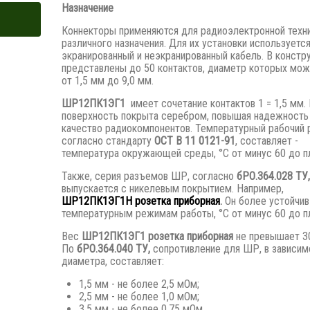
Назначение
Коннекторы применяются для радиоэлектронной техн
различного назначения. Для их установки используетс
экранированный и неэкранированный кабель. В констр
представлены до 50 контактов, диаметр которых мож
от 1,5 мм до 9,0 мм.
ШР12ПК1ЭГ1
имеет сочетание контактов 1 = 1,5 мм.
поверхность покрыта серебром, повышая надежность
качество радиокомпонентов. Температурный рабочий 
согласно стандарту
ОСТ В 11 0121-91
, составляет -
температура окружающей среды, °С от минус 60 до п
Также, серия разъемов ШР, согласно
бРО.364.028 ТУ,
выпускается с никелевым покрытием. Например,
ШР12ПК1ЭГ1Н розетка приборная
.
Он более устойчив
температурным режимам работы, °С от минус 60 до п
Вес
ШР12ПК1ЭГ1 розетка приборная
не превышает 3
По
бРО.364.040 ТУ,
сопротивление для ШР, в зависим
диаметра, составляет:
1,5 мм - не более 2,5 мОм;
2,5 мм - не более 1,0 мОм;
3,5 мм - не более 0,75 мОм.