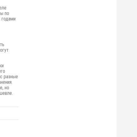
еле
ны по
 годами
ть
огут
ки
его
ас разные
нения.
е,
но
шевле.