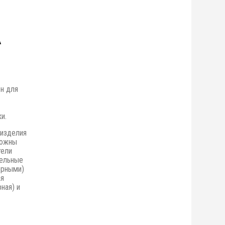
А
н для
и.
 изделия
можны
тели
бельные
орными)
ая
ная) и