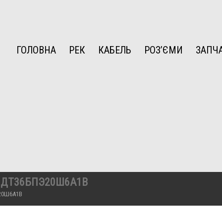
ГОЛОВНА
РЕК
КАБЕЛЬ
РОЗ’ЄМИ
ЗАПЧ
МДТ36БПЭ20Ш6А1В
20Ш6А1В