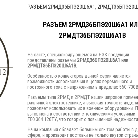
РАЗЪЕМ 2РМД36БПЭ20Ш6А1, 2РМДТ36БПЭ20
РАЗЪЕМ 2РМД36БПЭ20Ш6А1 И
2РМДТ36БПЭ20Ш6А1В
На сайте, специализирующемся на РЭК продукции
представлены разъемы
2РМД36БПЭ20Ш6А1 или
2РМДТ36БПЭ20Ш6А1В
.
Особенностью коннекторов данной серии является
возможность использования в цепях переменного и
постоянного тока с напряжением в пределах 560-700В
Разъемы типа 2РМД и 2РМДТ нашли широкое примен
различной электротехнике, а высокая точность издели
позволяет использовать их в военном оборудовании. 
выполнена в соответствии с техническими условиями
ГЕ0.364.126ТУ, что говорит о повышенной надежности
Наша компания обладает большим опытом работы в д
сфере, и производит поставки не только внутри страны,