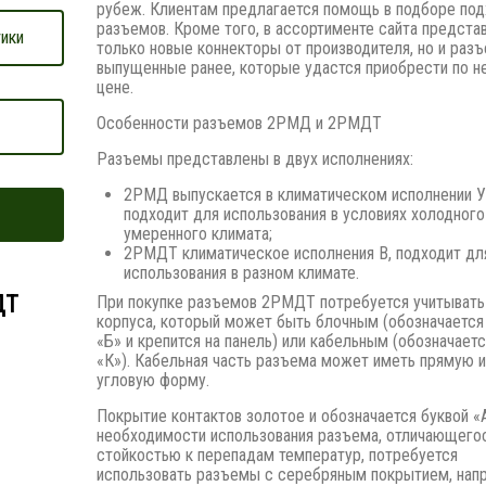
рубеж. Клиентам предлагается помощь в подборе по
разъемов. Кроме того, в ассортименте сайта предста
ики
только новые коннекторы от производителя, но и раз
выпущенные ранее, которые удастся приобрести по н
цене.
Особенности разъемов 2РМД и 2РМДТ
Разъемы представлены в двух исполнениях:
2РМД выпускается в климатическом исполнении 
подходит для использования в условиях холодного
умеренного климата;
2РМДТ климатическое исполнения В, подходит дл
использования в разном климате.
ДТ
При покупке разъемов 2РМДТ потребуется учитывать
корпуса, который может быть блочным (обозначается
«Б» и крепится на панель) или кабельным (обозначаетс
«К»). Кабельная часть разъема может иметь прямую 
угловую форму.
Покрытие контактов золотое и обозначается буквой «
необходимости использования разъема, отличающего
стойкостью к перепадам температур, потребуется
использовать разъемы с серебряным покрытием, нап