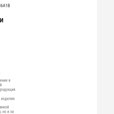
Ш6А1В
ЛИ
.
ение в
й
Продукция
 изделия.
анной
 но и за