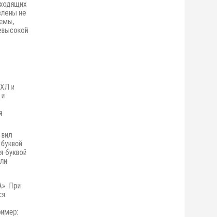
дходящих
влены не
ъемы,
евысокой
УХЛ и
 и
я
 вил
 буквой
я буквой
или
А». При
ся
ример: