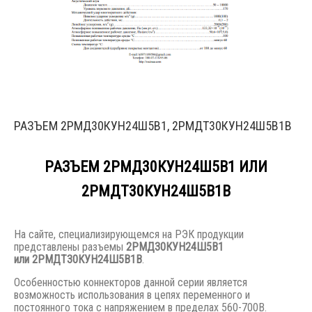
РАЗЪЕМ 2РМД30КУН24Ш5В1, 2РМДТ30КУН24Ш5В1В
РАЗЪЕМ 2РМД30КУН24Ш5В1 ИЛИ
2РМДТ30КУН24Ш5В1В
На сайте, специализирующемся на РЭК продукции
представлены разъемы
2РМД30КУН24Ш5В1
или
2РМДТ30КУН24Ш5В1В
.
Особенностью коннекторов данной серии является
возможность использования в цепях переменного и
постоянного тока с напряжением в пределах 560-700В.