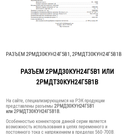
РАЗЪЕМ 2РМД30КУН24Г5В1, 2РМДТ30КУН24Г5В1В
РАЗЪЕМ 2РМД30КУН24Г5В1 ИЛИ
2РМДТ30КУН24Г5В1В
На сайте, специализирующемся на РЭК продукции
представлены разъемы
2РМД30КУН24Г5В1
или
2РМДТ30КУН24Г5В1В
.
Особенностью коннекторов данной серии является
возможность использования в цепях переменного и
постоянного тока с напряжением в пределах 560-700В.