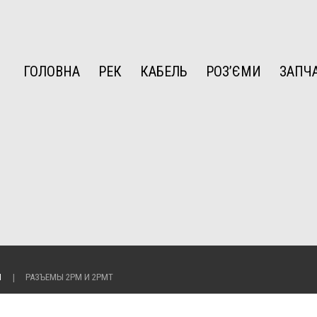
ГОЛОВНА
РЕК
КАБЕЛЬ
РОЗ’ЄМИ
ЗАПЧ
Ы
РАЗЪЕМЫ 2РМ И 2РМТ