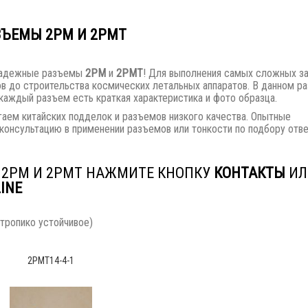
ЗЪЕМЫ 2РМ И 2РМТ
 надежные разъемы
2РМ
и
2РМТ
! Для выполнения самых сложных за
в до строительства космических летальных аппаратов. В данном р
аждый разъем есть краткая характеристика и фото образца.
гаем китайских подделок и разъемов низкого качества. Опытные
консультацию в применении разъемов или тонкости по подбору отв
М 2РМ И 2РМТ НАЖМИТЕ КНОПКУ
КОНТАКТЫ
ИЛ
INE
тропико устойчивое)
2РМТ14-4-1