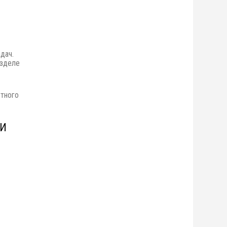
дач.
азделе
етного
И